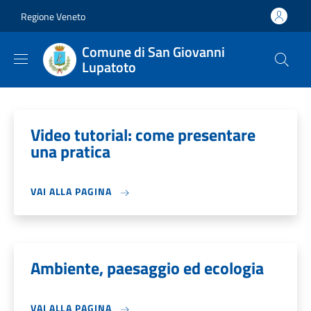
Salta al contenuto principale
Skip to footer content
Regione Veneto
Comune di San Giovanni
Lupatoto
Video tutorial: come presentare
una pratica
VAI ALLA PAGINA
Ambiente, paesaggio ed ecologia
VAI ALLA PAGINA