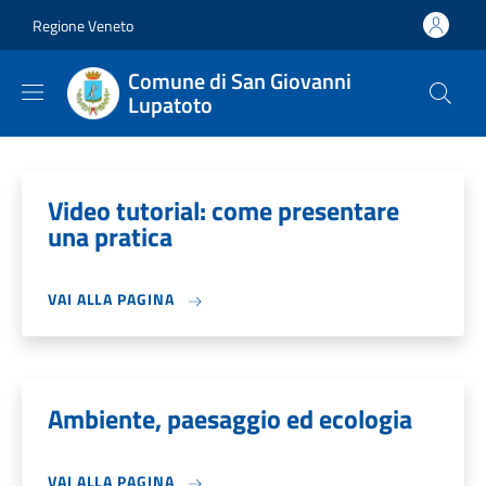
Salta al contenuto principale
Skip to footer content
Regione Veneto
Comune di San Giovanni
Lupatoto
Video tutorial: come presentare
una pratica
VAI ALLA PAGINA
Ambiente, paesaggio ed ecologia
VAI ALLA PAGINA