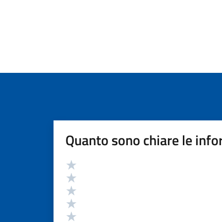
Quanto sono chiare le info
Valutazione
Valuta 5 stelle su 5
Valuta 4 stelle su 5
Valuta 3 stelle su 5
Valuta 2 stelle su 5
Valuta 1 stelle su 5