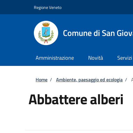
Salta al contenuto principale
Skip to footer content
Regione Veneto
Comune di San Giov
Amministrazione
Novità
Servizi
Briciole di pane
Home
/
Ambiente, paesaggio ed ecologia
/
Abbattere alberi