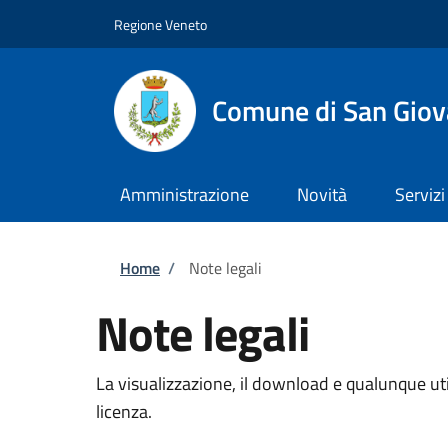
Salta al contenuto principale
Skip to footer content
Regione Veneto
Comune di San Giov
Amministrazione
Novità
Servizi
Briciole di pane
Home
/
Note legali
Note legali
La visualizzazione, il download e qualunque util
licenza.