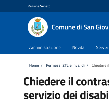
Salta al contenuto principale
Skip to footer content
Regione Veneto
Comune di San Giov
Amministrazione
Novità
Servizi
Briciole di pane
Home
/
Permessi ZTL e invalidi
/
Chiedere il
Chiedere il contra
servizio dei disabi