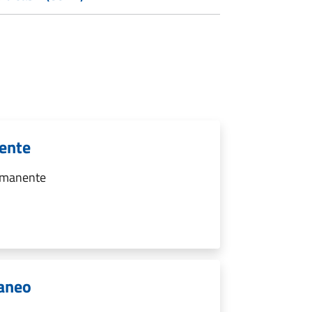
nente
ermanente
raneo