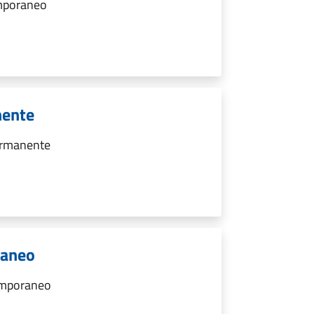
emporaneo
nente
ermanente
raneo
emporaneo