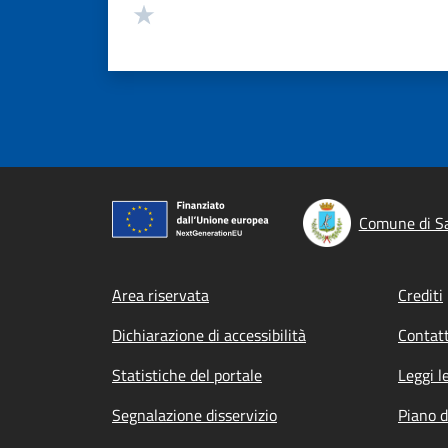
Valuta 1 stelle su 5
Comune di S
Footer menu
Area riservata
Crediti
Dichiarazione di accessibilità
Contatt
Statistiche del portale
Leggi l
Segnalazione disservizio
Piano d