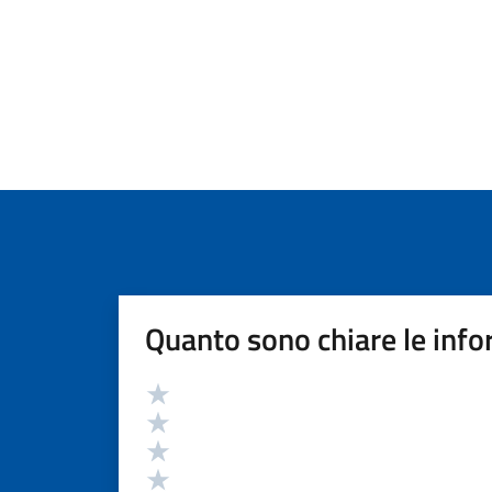
Quanto sono chiare le info
Valutazione
Valuta 5 stelle su 5
Valuta 4 stelle su 5
Valuta 3 stelle su 5
Valuta 2 stelle su 5