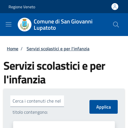
Salta al contenuto principale
Skip to footer content
Regione Veneto
Comune di San Giovanni
Lupatoto
Briciole di pane
Home
/
Servizi scolastici e per l'infanzia
Servizi scolastici e per
l'infanzia
Cerca i contenuti che nel
titolo contengono: