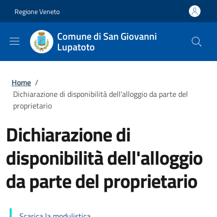
Salta al contenuto principale
Skip to footer content
Regione Veneto
Comune di San Giovanni
Lupatoto
Briciole di pane
Home
/
Dichiarazione di disponibilità dell'alloggio da parte del
proprietario
Dichiarazione di
disponibilità dell'alloggio
da parte del proprietario
Scarica la modulistica