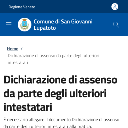
Salta al contenuto principale
Skip to footer content
Regione Veneto
Comune di San Giovanni
Lupatoto
Briciole di pane
Home
/
Dichiarazione di assenso da parte degli ulteriori
intestatari
Dichiarazione di assenso
da parte degli ulteriori
intestatari
È necessario allegare il documento Dichiarazione di assenso
da parte degli ulteriori intestatari alla pratica.