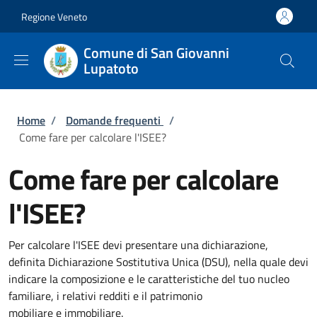
Salta al contenuto principale
Skip to footer content
Regione Veneto
Comune di San Giovanni
Lupatoto
Briciole di pane
Home
/
Domande frequenti
/
Come fare per calcolare l'ISEE?
Come fare per calcolare
l'ISEE?
Per calcolare l'ISEE devi presentare una dichiarazione,
definita Dichiarazione Sostitutiva Unica (DSU), nella quale devi
indicare la composizione e le caratteristiche del tuo nucleo
familiare, i relativi redditi e il patrimonio
mobiliare e immobiliare.