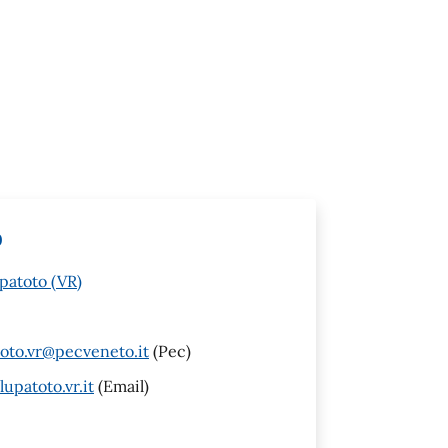
o
patoto (VR)
oto.vr@pecveneto.it
(Pec)
upatoto.vr.it
(Email)