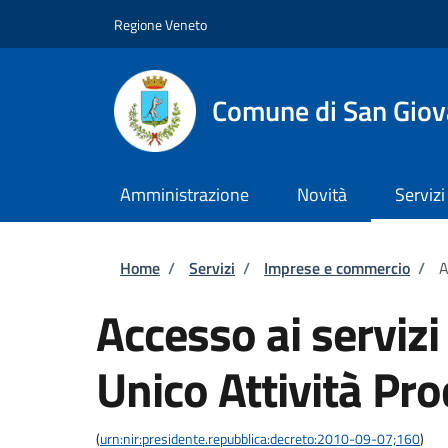
Salta al contenuto principale
Skip to footer content
Regione Veneto
Comune di San Giov
Amministrazione
Novità
Servizi
Briciole di pane
Home
/
Servizi
/
Imprese e commercio
/
A
Accesso ai servizi
Unico Attività Pro
(
urn:nir:presidente.repubblica:decreto:2010-09-07;160
)