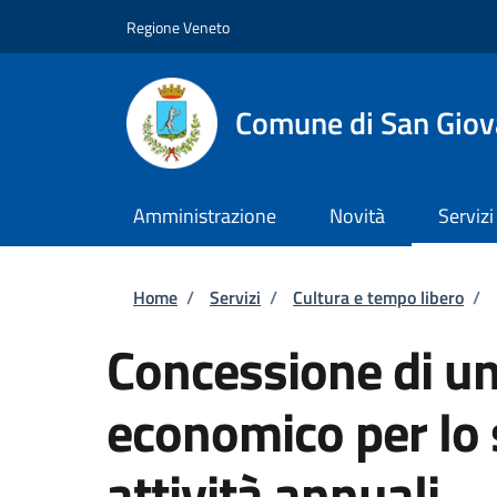
Salta al contenuto principale
Skip to footer content
Regione Veneto
Comune di San Giov
Amministrazione
Novità
Servizi
Briciole di pane
Home
/
Servizi
/
Cultura e tempo libero
/
Concessione di un
economico per lo 
attività annuali