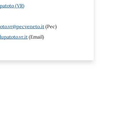
patoto (VR)
oto.vr@pecveneto.it
(Pec)
upatoto.vr.it
(Email)