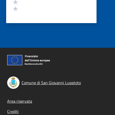
Valuta 2 stelle su 5
Valuta 1 stelle su 5
Comune di San Giovanni Lupatoto
Footer menu
Area riservata
Crediti