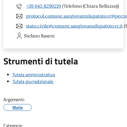
+39 045 8290219
(Telefono (Chiara Belluzzo))
protocol.comune.sangiovannilupatoto.vr@pecve
stato.civile@comune.sangiovannilupatoto.vr.it
(
Stefano
Raseni
Strumenti di tutela
Tutela amministrativa
Tutela giurisdizionale
Argomenti:
Morte
Categorie: