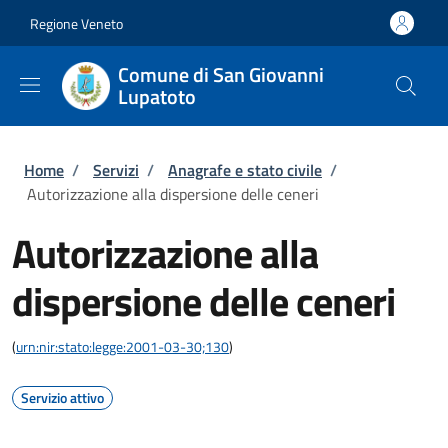
Salta al contenuto principale
Skip to footer content
Regione Veneto
Comune di San Giovanni
Lupatoto
Briciole di pane
Home
/
Servizi
/
Anagrafe e stato civile
/
Autorizzazione alla dispersione delle ceneri
Autorizzazione alla
dispersione delle ceneri
(
urn:nir:stato:legge:2001-03-30;130
)
Servizio attivo