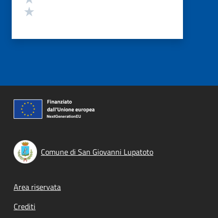
Valuta 1 stelle su 5
Comune di San Giovanni Lupatoto
Footer menu
Area riservata
Crediti