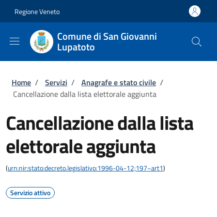
Salta al contenuto principale
Skip to footer content
Regione Veneto
Comune di San Giovanni
Lupatoto
Briciole di pane
Home
/
Servizi
/
Anagrafe e stato civile
/
Cancellazione dalla lista elettorale aggiunta
Cancellazione dalla lista
elettorale aggiunta
(
urn:nir:stato:decreto.legislativo:1996-04-12;197~art1
)
Servizio attivo