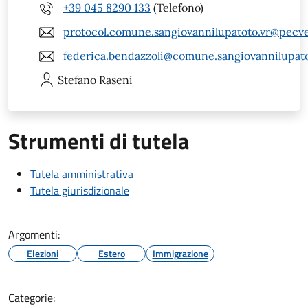
+39 045 8290 133
(Telefono)
protocol.comune.sangiovannilupatoto.vr@pecve
federica.bendazzoli@comune.sangiovannilupatot
Stefano
Raseni
Strumenti di tutela
Tutela amministrativa
Tutela giurisdizionale
Argomenti:
Elezioni
Estero
Immigrazione
Categorie: