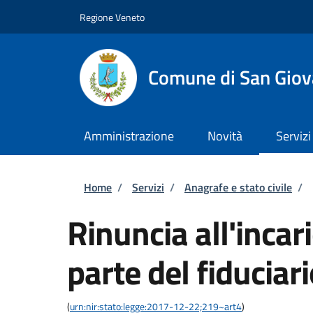
Salta al contenuto principale
Skip to footer content
Regione Veneto
Comune di San Giov
Amministrazione
Novità
Servizi
Briciole di pane
Home
/
Servizi
/
Anagrafe e stato civile
/
Rinuncia all'incari
parte del fiduciar
(
urn:nir:stato:legge:2017-12-22;219~art4
)