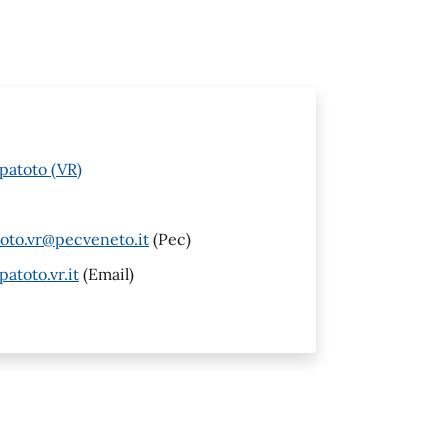
patoto (VR)
oto.vr@pecveneto.it
(Pec)
toto.vr.it
(Email)