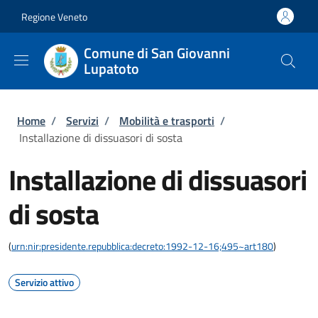
Salta al contenuto principale
Skip to footer content
Regione Veneto
Comune di San Giovanni
Lupatoto
Briciole di pane
Home
/
Servizi
/
Mobilità e trasporti
/
Installazione di dissuasori di sosta
Installazione di dissuasori
di sosta
(
urn:nir:presidente.repubblica:decreto:1992-12-16;495~art180
)
Servizio attivo