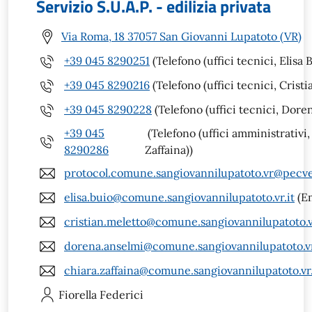
Servizio S.U.A.P. - edilizia privata
Via Roma, 18 37057 San Giovanni Lupatoto (VR)
+39 045 8290251
(Telefono (uffici tecnici, Elisa B
+39 045 8290216
(Telefono (uffici tecnici, Cristi
+39 045 8290228
(Telefono (uffici tecnici, Dore
+39 045
(Telefono (uffici amministrativi,
8290286
Zaffaina))
protocol.comune.sangiovannilupatoto.vr@pecve
elisa.buio@comune.sangiovannilupatoto.vr.it
(Em
cristian.meletto@comune.sangiovannilupatoto.vr
dorena.anselmi@comune.sangiovannilupatoto.vr
chiara.zaffaina@comune.sangiovannilupatoto.vr.
Fiorella
Federici