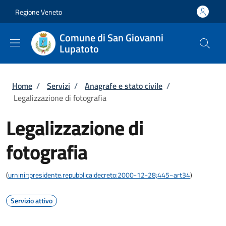
Salta al contenuto principale
Skip to footer content
Regione Veneto
Comune di San Giovanni
Lupatoto
Briciole di pane
Home
/
Servizi
/
Anagrafe e stato civile
/
Legalizzazione di fotografia
Legalizzazione di
fotografia
(
urn:nir:presidente.repubblica:decreto:2000-12-28;445~art34
)
Servizio attivo