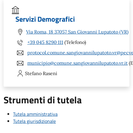
Servizi Demografici
Via Roma, 18 37057 San Giovanni Lupatoto (VR)
+39 045 8290 111
(Telefono)
protocol.comune.sangiovannilupatoto.vr@pecve
municipio@comune.sangiovannilupatoto.vr.it
(E
Stefano
Raseni
Strumenti di tutela
Tutela amministrativa
Tutela giurisdizionale