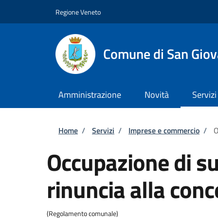
Salta al contenuto principale
Skip to footer content
Regione Veneto
Comune di San Giov
Amministrazione
Novità
Servizi
Briciole di pane
Home
/
Servizi
/
Imprese e commercio
/
O
Occupazione di su
rinuncia alla con
(Regolamento comunale)