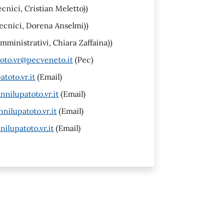
ecnici, Cristian Meletto))
tecnici, Dorena Anselmi))
amministrativi, Chiara Zaffaina))
oto.vr@pecveneto.it
(Pec)
toto.vr.it
(Email)
nilupatoto.vr.it
(Email)
ilupatoto.vr.it
(Email)
ilupatoto.vr.it
(Email)