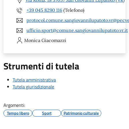
Via Roma, 18 37057 San Giovanni Lupatoto (VR)
+39 045 8290 116
(Telefono)
protocol.comune.sangiovannilupatoto.vr@pecve
ufficio.sport@comune.sangiovannilupatoto.vr.it
Monica
Giacomazzi
Strumenti di tutela
Tutela amministrativa
Tutela giurisdizionale
Argomenti:
Tempo libero
Sport
Patrimonio culturale