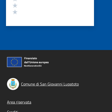
Valuta 2 stelle su 5
Valuta 1 stelle su 5
Comune di San Giovanni Lupatoto
Footer menu
Area riservata
Crediti