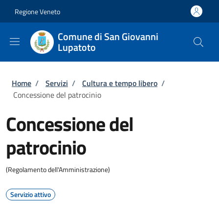
Salta al contenuto principale
Skip to footer content
Regione Veneto
Comune di San Giovanni
Lupatoto
Briciole di pane
Home
/
Servizi
/
Cultura e tempo libero
/
Concessione del patrocinio
Concessione del
patrocinio
(Regolamento dell'Amministrazione)
Servizio attivo