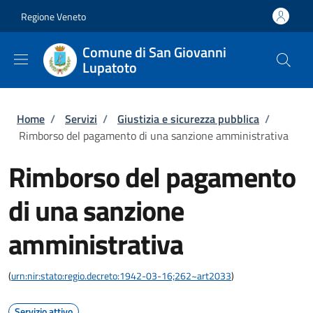
Salta al contenuto principale
Skip to footer content
Regione Veneto
Comune di San Giovanni
Lupatoto
Briciole di pane
Home
/
Servizi
/
Giustizia e sicurezza pubblica
/
Rimborso del pagamento di una sanzione amministrativa
Rimborso del pagamento
di una sanzione
amministrativa
(
urn:nir:stato:regio.decreto:1942-03-16;262~art2033
)
Servizio attivo