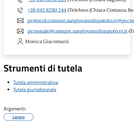
+39 045 8290 244
(Telefono (Chiara Costanza Be
protocol.comune.sangiovannilupatoto.vr@pecve
personale@comune.sangiovannilupatoto.vr.it
(E
Monica
Giacomazzi
Strumenti di tutela
Tutela amministrativa
Tutela giurisdizionale
Argomenti:
Lavoro