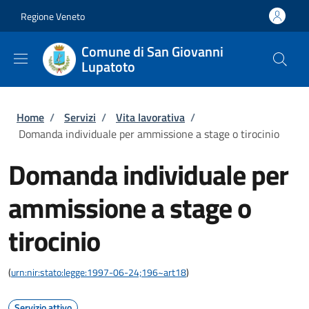
Salta al contenuto principale
Skip to footer content
Regione Veneto
Comune di San Giovanni
Lupatoto
Briciole di pane
Home
/
Servizi
/
Vita lavorativa
/
Domanda individuale per ammissione a stage o tirocinio
Domanda individuale per
ammissione a stage o
tirocinio
(
urn:nir:stato:legge:1997-06-24;196~art18
)
Servizio attivo