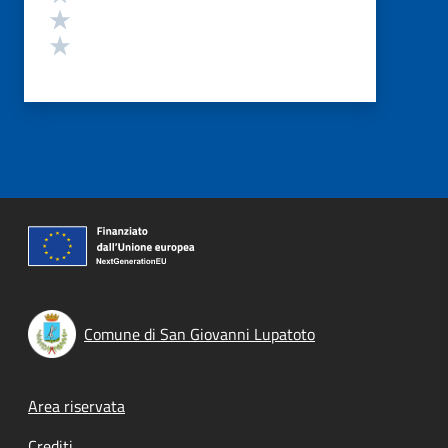
Valuta 2 stelle su 5
Valuta 1 stelle su 5
Comune di San Giovanni Lupatoto
Footer menu
Area riservata
Crediti