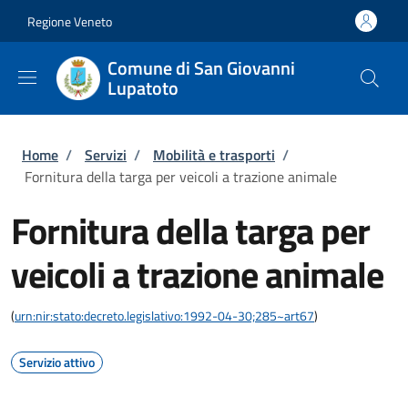
Salta al contenuto principale
Skip to footer content
Regione Veneto
Comune di San Giovanni
Lupatoto
Briciole di pane
Home
/
Servizi
/
Mobilità e trasporti
/
Fornitura della targa per veicoli a trazione animale
Fornitura della targa per
veicoli a trazione animale
(
urn:nir:stato:decreto.legislativo:1992-04-30;285~art67
)
Servizio attivo