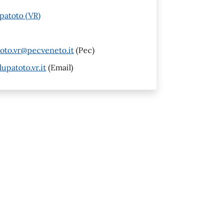
patoto (VR)
oto.vr@pecveneto.it
(Pec)
patoto.vr.it
(Email)