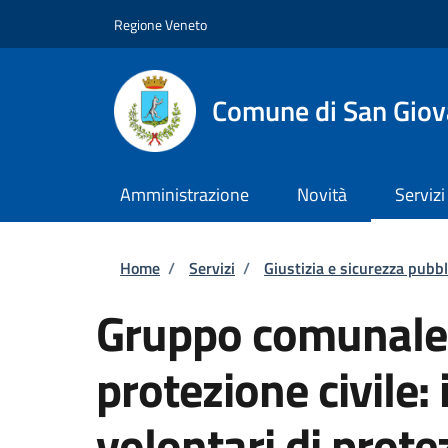
Salta al contenuto principale
Skip to footer content
Regione Veneto
Comune di San Giov
Amministrazione
Novità
Servizi
Briciole di pane
Home
/
Servizi
/
Giustizia e sicurezza pubbl
Gruppo comunale d
protezione civile:
volontari di prote