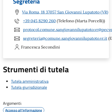
Segreteria
Via Roma, 18 37057 San Giovanni Lupatoto (VR)
+39 045 8290 260
(Telefono (Marta Porcelli))
protocol.comune.sangiovannilupatoto.vr@pecve
segreteria@comune.sangiovannilupatoto.vr.it
(E
Francesca
Secondini
Strumenti di tutela
Tutela amministrativa
Tutela giurisdizionale
Argomenti:
Accesso all'informazione