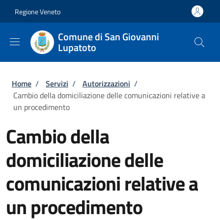
Salta al contenuto principale
Skip to footer content
Regione Veneto
Comune di San Giovanni
Lupatoto
Briciole di pane
Home
/
Servizi
/
Autorizzazioni
/
Cambio della domiciliazione delle comunicazioni relative a
un procedimento
Cambio della
domiciliazione delle
comunicazioni relative a
un procedimento