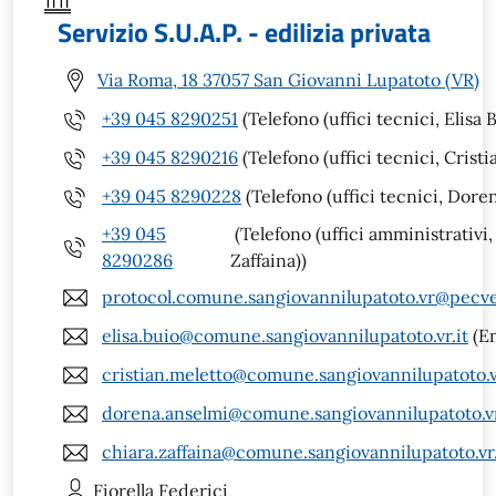
Servizio S.U.A.P. - edilizia privata
Via Roma, 18 37057 San Giovanni Lupatoto (VR)
+39 045 8290251
(Telefono (uffici tecnici, Elisa B
+39 045 8290216
(Telefono (uffici tecnici, Cristi
+39 045 8290228
(Telefono (uffici tecnici, Dore
+39 045
(Telefono (uffici amministrativi,
8290286
Zaffaina))
protocol.comune.sangiovannilupatoto.vr@pecve
elisa.buio@comune.sangiovannilupatoto.vr.it
(Em
cristian.meletto@comune.sangiovannilupatoto.vr
dorena.anselmi@comune.sangiovannilupatoto.vr
chiara.zaffaina@comune.sangiovannilupatoto.vr.
Fiorella
Federici