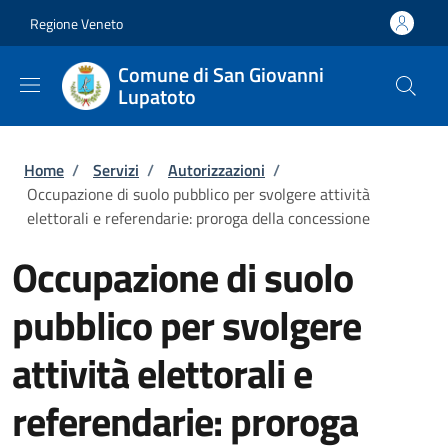
Salta al contenuto principale
Skip to footer content
Regione Veneto
Comune di San Giovanni
Lupatoto
Briciole di pane
Home
/
Servizi
/
Autorizzazioni
/
Occupazione di suolo pubblico per svolgere attività
elettorali e referendarie: proroga della concessione
Occupazione di suolo
pubblico per svolgere
attività elettorali e
referendarie: proroga