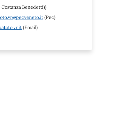
a Costanza Benedetti))
oto.vr@pecveneto.it
(Pec)
toto.vr.it
(Email)