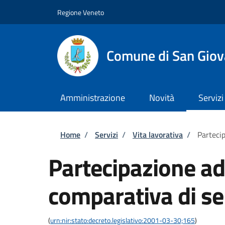
Salta al contenuto principale
Skip to footer content
Regione Veneto
Comune di San Giov
Amministrazione
Novità
Servizi
Briciole di pane
Home
/
Servizi
/
Vita lavorativa
/
Parteci
Partecipazione a
comparativa di se
(
urn:nir:stato:decreto.legislativo:2001-03-30;165
)