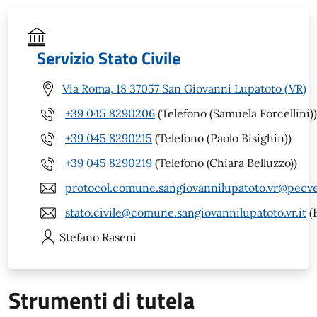
Servizio Stato Civile
Via Roma, 18 37057 San Giovanni Lupatoto (VR)
+39 045 8290206
(Telefono (Samuela Forcellini))
+39 045 8290215
(Telefono (Paolo Bisighin))
+39 045 8290219
(Telefono (Chiara Belluzzo))
protocol.comune.sangiovannilupatoto.vr@pecve
stato.civile@comune.sangiovannilupatoto.vr.it
(
Stefano
Raseni
Strumenti di tutela