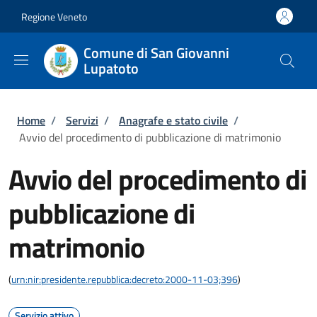
Salta al contenuto principale
Skip to footer content
Regione Veneto
Comune di San Giovanni
Lupatoto
Briciole di pane
Home
/
Servizi
/
Anagrafe e stato civile
/
Avvio del procedimento di pubblicazione di matrimonio
Avvio del procedimento di
pubblicazione di
matrimonio
(
urn:nir:presidente.repubblica:decreto:2000-11-03;396
)
Servizio attivo