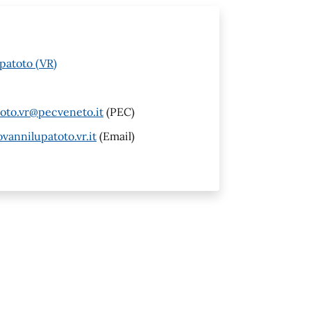
patoto (VR)
oto.vr@pecveneto.it
(PEC)
annilupatoto.vr.it
(Email)