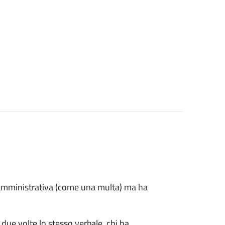
e amministrativa (come una multa) ma ha
 due volte lo stesso verbale, chi ha