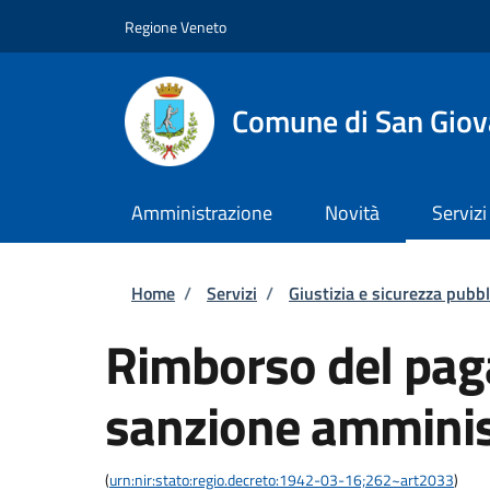
Salta al contenuto principale
Skip to footer content
Regione Veneto
Comune di San Giov
Amministrazione
Novità
Servizi
Briciole di pane
Home
/
Servizi
/
Giustizia e sicurezza pubbl
Rimborso del pag
sanzione amminis
(
urn:nir:stato:regio.decreto:1942-03-16;262~art2033
)