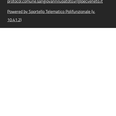
protocol.comune.sangiovannilupatoto.vr@pecveneto.it
Powered by Sportello Telematico Polifunzionale (v.
10.41.2)