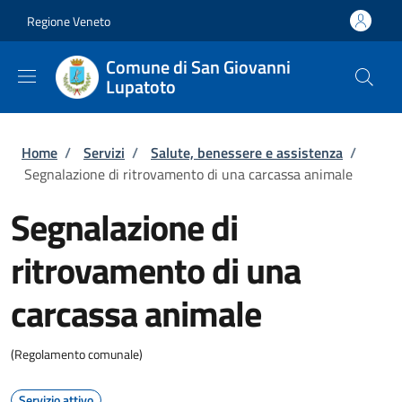
Salta al contenuto principale
Skip to footer content
Regione Veneto
Comune di San Giovanni
Lupatoto
Briciole di pane
Home
/
Servizi
/
Salute, benessere e assistenza
/
Segnalazione di ritrovamento di una carcassa animale
Segnalazione di
ritrovamento di una
carcassa animale
(Regolamento comunale)
Servizio attivo